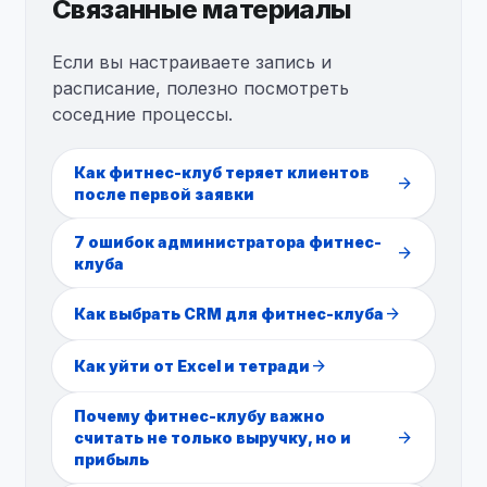
Связанные материалы
Если вы настраиваете запись и
расписание, полезно посмотреть
соседние процессы.
Как фитнес-клуб теряет клиентов
arrow_forward
после первой заявки
7 ошибок администратора фитнес-
arrow_forward
клуба
arrow_forward
Как выбрать CRM для фитнес-клуба
arrow_forward
Как уйти от Excel и тетради
Почему фитнес-клубу важно
arrow_forward
считать не только выручку, но и
прибыль