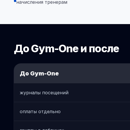
начисления тренерам
До Gym-One и после
До Gym-One
До Gym-One и после
журналы посещений
оплаты отдельно