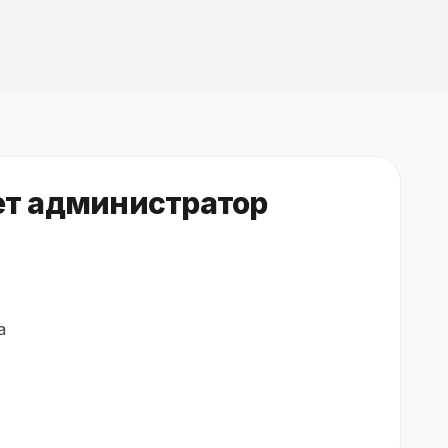
ет администратор
а