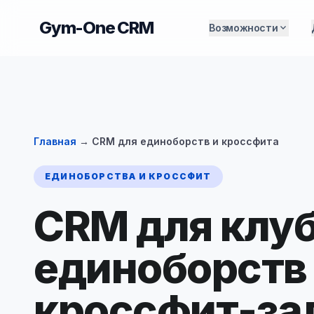
Gym-One CRM
expand_more
Возможности
Главная
→ CRM для единоборств и кроссфита
ЕДИНОБОРСТВА И КРОССФИТ
CRM для клу
единоборств
кроссфит-за