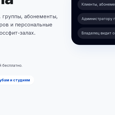
Клиенты, абонеме
 группы, абонементы,
Администратору 
еров и персональные
оссфит-залах.
Владелец видит о
й бесплатно.
убам и студиям