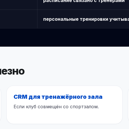
расписание связано с тренерами
персональные тренировки учитыв
лезно
CRM для тренажёрного зала
Если клуб совмещён со спортзалом.