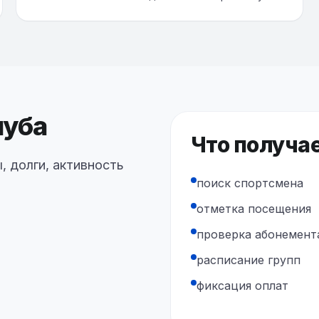
луба
Что получа
, долги, активность
поиск спортсмена
отметка посещения
проверка абонемент
расписание групп
фиксация оплат