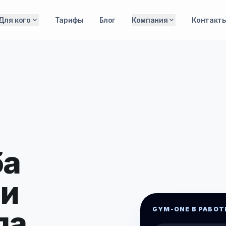
expand_more
expand_more
Для кого
Тарифы
Блог
Компания
Контакт
ба
 и
ла
GYM-ONE В РАБОТ