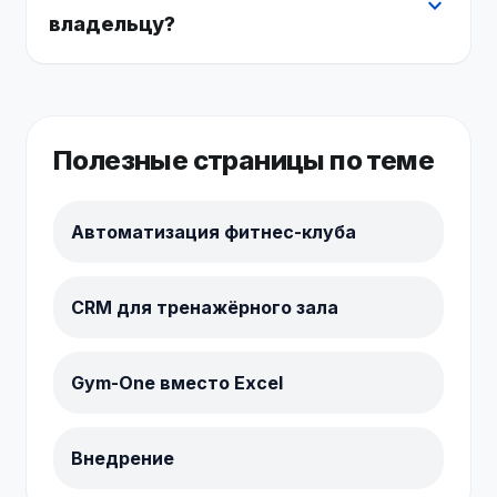
expand_more
владельцу?
Полезные страницы по теме
Автоматизация фитнес-клуба
CRM для тренажёрного зала
Gym-One вместо Excel
Внедрение